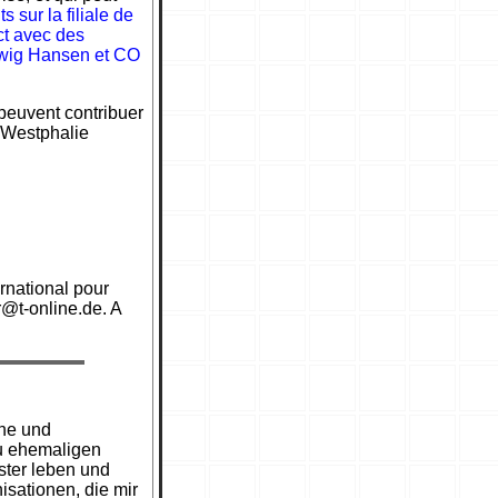
 sur la filiale de
ct avec des
Ludwig Hansen et CO
peuvent contribuer
/ Westphalie
rnational pour
r@t-online.de. A
ene und
zu ehemaligen
ster leben und
sationen, die mir