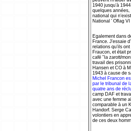
1940 jusqu'à 1944 
quelques années, 
national qui n'exi
National ' Oflag VI
Egalement dans deux
France. J'essaie d
relations qu'ils o
Fraucon, et était 
café "la zarott/m
travail des prisonn
Hansen et CO à Mün
1943 à cause de s
Michel Francon est
par le tribunal de l
quatre ans de récl
camp DAF et travai
avec une femme all
comparable à un KZ.
Handorf. Serge Cam
volontiers en appr
de ces deux homme