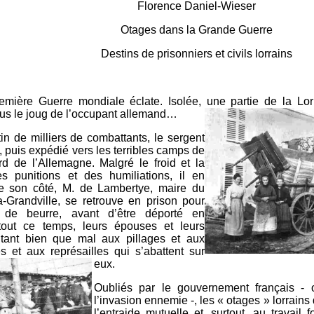
Florence Daniel-Wieser
Otages dans la Grande Guerre
Destins de prisonniers et civils lorrains
mière Guerre mondiale éclate. Isolée, une partie de la Lor
ous le joug de l’occupant allemand…
in de milliers de combattants, le sergent
, puis expédié vers les terribles camps de
rd de l’Allemagne. Malgré le froid et la
s punitions et des humiliations, il en
De son côté, M. de Lambertye, maire du
a-Grandville, se retrouve en prison pour
 de beurre, avant d’être déporté en
 tout ce temps, leurs épouses et leurs
 tant bien que mal aux pillages et aux
s et aux représailles qui s’abattent sur
eux.
Oubliés par le gouvernement français - 
l’invasion ennemie -, les « otages » lorrains 
l’entraide mutuelle et, surtout, au travail f