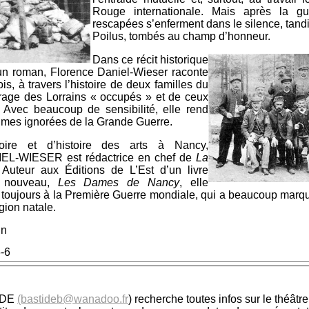
Rouge internationale. Mais après la gue
rescapées s’enferment dans le silence, tand
Poilus, tombés au champ d’honneur.
Dans ce récit historique
un roman, Florence Daniel-Wieser raconte
is, à travers l’histoire de deux familles du
rage des Lorrains « occupés » et de ceux
l. Avec beaucoup de sensibilité, elle rend
mes ignorées de la Grande Guerre.
toire et d’histoire des arts à Nancy,
-WIESER est rédactrice en chef de
La
 Auteur aux Éditions de L’Est d’un livre
t nouveau,
Les Dames de Nancy
, elle
 toujours à la Première Guerre mondiale, qui a beaucoup marqué
gion natale.
in
-6
IDE
(bastideb@wanadoo.fr
) recherche toutes infos sur le théât