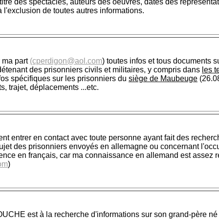
 titre des spectacles, auteurs des oeuvres, dates des représenta
 à l'exclusion de toutes autres informations.
r ma part
(cperdigon@aol.com
) toutes infos et tous documents s
étenant des prisonniers civils et militaires, y compris dans
les t
fos spécifiques sur les prisonniers du
siège de Maubeuge
(26.08
s, trajet, déplacements ...etc.
nt entrer en contact avec toute personne ayant fait des recherc
ujet des prisonniers envoyés en allemagne ou concernant l'occ
ence en français, car ma connaissance en allemand est assez re
om
)
HE est à la recherche d'informations sur son grand-père né