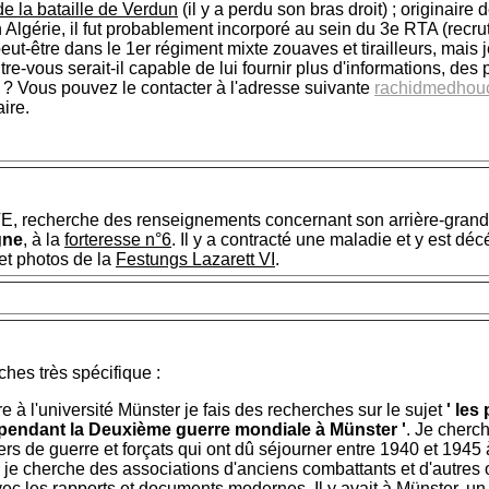
e la bataille de Verdun
(il y a perdu son bras droit) ; originaire 
Algérie, il fut probablement incorporé au sein du 3e RTA (recru
ut-être dans le 1er régiment mixte zouaves et tirailleurs, mais 
ntre-vous serait-il capable de lui fournir plus d'informations, des
? Vous pouvez le contacter à l'adresse suivante
rachidmedhou
ire.
, recherche des renseignements concernant son arrière-grand-
gne
, à la
forteresse n°6
. Il y a contracté une maladie et y est dé
et photos de la
Festungs Lazarett VI
.
ches très spécifique :
re à l'université Münster je fais des recherches sur le sujet
' les
 pendant la Deuxième guerre mondiale à Münster '
. Je cherc
ers de guerre et forçats qui ont dû séjourner entre 1940 et 1945 
e, je cherche des associations d'anciens combattants et d'autres
ec les rapports et documents modernes. Il y avait à Münster, u