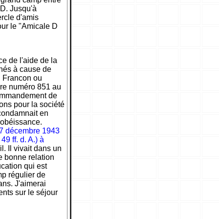
 D. Jusqu'à
rcle d'amis
our le "Amicale D
e de l'aide de la
mnés à cause de
el Francon ou
erre numéro 851 au
 commandement de
ions pour la société
 condamnait en
sobéissance.
e 7 décembre 1943
49 ff. d. A.) à
. Il vivait dans un
e bonne relation
cation qui est
mp régulier de
ans. J'aimerai
nts sur le séjour