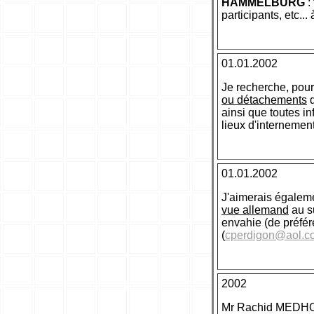
HAMMELBURG
:
participants, etc...
01.01.2002
Je recherche, pou
ou détachements
d
ainsi que toutes in
lieux d'internement
01.01.2002
J'aimerais égaleme
vue allemand
au s
envahie (de préfér
(
cperdigon@aol.c
2002
Mr Rachid MEDHOUC