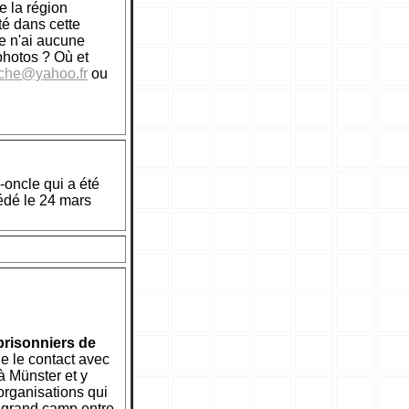
de la région
té dans cette
je n'ai aucune
 photos ? Où et
che@yahoo.fr
ou
oncle qui a été
cédé le 24 mars
 prisonniers de
he le contact avec
à Münster et y
 organisations qui
n grand camp entre