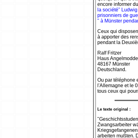
encore informer du 
la société" Ludwig
prisonniers de guer
" à Münster pendan
Ceux qui disposen
à apporter des ren
pendant la Deuxièm
Ralf Fritzer
Haus Angelmodde
48167 Münster
Deutschland.
Ou par téléphone e
l'Allemagne et le 
tous ceux qui pour
Le texte original :
"Geschichtsstuden
Zwangsarbeiter wä
Kriegsgefangenen 
arbeiten mußten. 