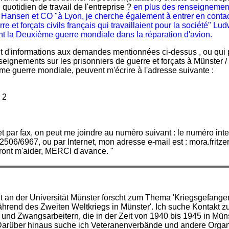
quotidien de travail de l'entreprise ?
en plus des renseignements
 Hansen et CO "à Lyon, je cherche également à entrer en conta
re et forçats civils français qui travaillaient pour la société" 
t la Deuxième guerre mondiale dans la réparation d'avion.
t d'informations aux demandes mentionnées ci-dessus , ou qui 
seignements sur les prisonniers de guerre et forçats à Münster 
e guerre mondiale, peuvent m'écrire à l'adresse suivante :
 2
t par fax, on peut me joindre au numéro suivant : le numéro inte
02506/6967, ou par Internet, mon adresse e-mail est : mora.fritze
ront m'aider, MERCI d'avance. "
t an der Universität Münster forscht zum Thema 'Kriegsgefang
hrend des Zweiten Weltkriegs in Münster'. Ich suche Kontakt 
und Zwangsarbeitern, die in der Zeit von 1940 bis 1945 in Mün
Darüber hinaus suche ich Veteranenverbände und andere Organi