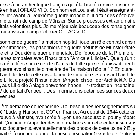
éresse à un archéologue français qui était isolé comme prisonni
né en haut OFLAG VI D. Son nom est Louis et il était enseignant
pellier avant la Deuxième guerre mondiale. Il a fait des découve
 le terrain du camp de Münster. Sur ce processus extraordinaire
rais volontiers plus. Je me réjouirais beaucoup des renseignem
 ou aussi au camp d'officier OFLAG VI D.
isonnier de guerre "la maison hôpital" joue un rôle central dan
ce cimetière, les prisonniers de guerre défunts de Münster étaie
e et la Deuxième guerre mondiale. De l'époque de la Première 
ierres tombales avec l'inscription "Amicale Lilloise". Quelqu'un 
s détaillées sur ce cercle d'amis de Lille qui se réunissait, peut
uerre avoisinant le cimetière de "la maison hôpital" ? En outre,
architecte de cette installation de cimetière. Soi-disant l'archite
 Lille, a projeté l'installation. (Angeblich soll der Architekt A. D
 aus Lille die Anlage entworfen haben ---> traduction incertaine
V du portail d'entrée. . Des informations détaillées sur ces deu
nvenues.
nière demande de recherche. J'ai besoin des renseignements s
iété "Ludwig Hansen et CO" en France. Au début de 1944 cette en
trouve à Münster, avait créé à Lyon une succursale, pour y répar
nt. Qui peut m'apporter des informations sur cette entreprise da
ieux documents, éventuellement des photos de cette usine ? Et y
vaillé là qui peut donner la position(situation) exacte de l'entrepr