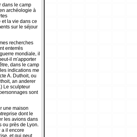
er dans le camp
 en archéologie à
rtes
 et la vie dans ce
ents sur le séjour
s mes recherches
nt enterrés
guerre mondiale, il
peut-il m'apporter
-être, dans le camp
 les indications me
cte A. Duthoit, ou
uthoit, an anderer
.) Le sculpteur
x personnages sont
ur une maison
treprise dont le
er les avions dans
ns ou près de Lyon.
 a il encore
ise, et qui peut