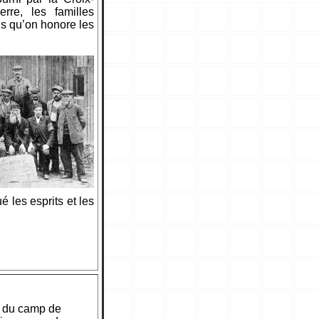
rre, les familles
is qu’on honore les
 les esprits et les
re du camp de