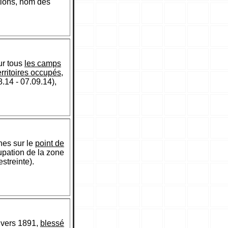
tions, nom des
ur tous
les camps
erritoires occupés
,
.14 - 07.09.14),
hes sur le
point de
upation de la zone
streinte).
 vers 1891,
blessé