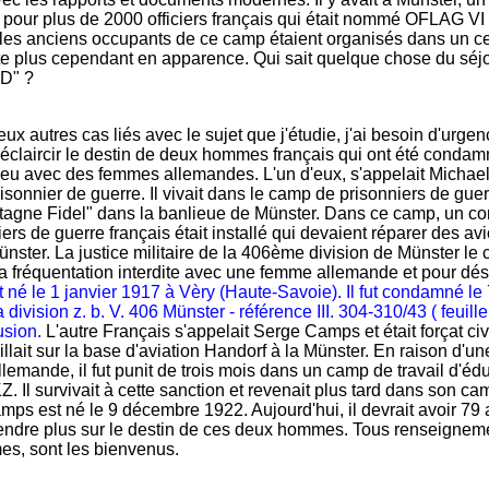
pour plus de 2000 officiers français qui était nommé OFLAG VI
les anciens occupants de ce camp étaient organisés dans un ce
ste plus cependant en apparence. Qui sait quelque chose du séj
 D" ?
 autres cas liés avec le sujet que j'étudie, j'ai besoin d'urgenc
'éclaircir le destin de deux hommes français qui ont été conda
nt eu avec des femmes allemandes. L'un d'eux, s'appelait Micha
prisonnier de guerre. Il vivait dans le camp de prisonniers de gu
ontagne Fidel" dans la banlieue de Münster. Dans ce camp, un
iers de guerre français était installé qui devaient réparer des av
ster. La justice militaire de la 406ème division de Münster le
a fréquentation interdite avec une femme allemande et pour dé
 né le 1 janvier 1917 à Vèry (Haute-Savoie). Il fut condamné l
a division z. b. V. 406 Münster - référence III. 304-310/43 ( feuille 
usion.
L'autre Français s'appelait Serge Camps et était forçat civil
llait sur la base d'aviation Handorf à la Münster. En raison d'un
emande, il fut punit de trois mois dans un camp de travail d'édu
 Il survivait à cette sanction et revenait plus tard dans son ca
ps est né le 9 décembre 1922. Aujourd'hui, il devrait avoir 79 
endre plus sur le destin de ces deux hommes. Tous renseigneme
s, sont les bienvenus.