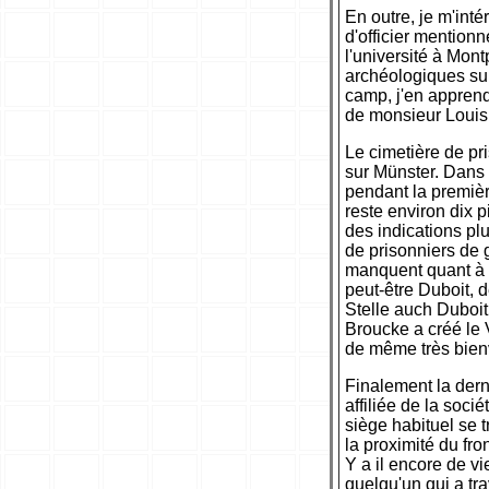
En outre, je m'int
d'officier mention
l'université à Mont
archéologiques sur
camp, j'en apprend
de monsieur Louis
Le cimetière de pr
sur Münster. Dans 
pendant la premièr
reste environ dix p
des indications plu
de prisonniers de g
manquent quant à l'
peut-être Duboit, de
Stelle auch Duboit,
Broucke a créé le 
de même très bie
Finalement la der
affiliée de la soc
siège habituel se 
la proximité du fro
Y a il encore de v
quelqu'un qui a tra