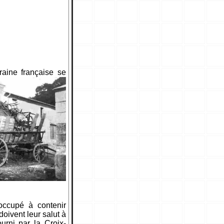
raine française se
occupé à contenir
doivent leur salut à
ourni par la Croix-