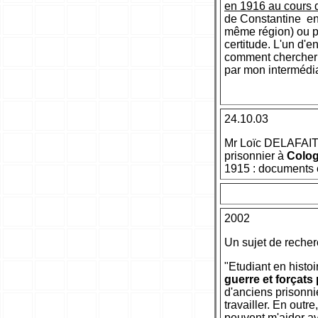
en 1916 au cours d
de Constantine en 
même région) ou pe
certitude. L'un d'e
comment chercher 
par mon intermédia
24.10.03
Mr Loïc DELAFAITE
prisonnier à
Colo
1915 : documents 
2002
Un sujet de recher
"Etudiant en histoi
guerre et forçats
d'anciens prisonni
travailler. En outr
peuvent m'aider av