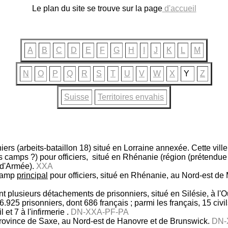
Le plan du site se trouve sur la page
d'accueil
A
B
C
D
E
F
G
H
I
J
K
L
M
N
O
P
Q
R
S
T
U
V
W
X
Y
Z
Suisse
Territoires envahis
rs (arbeits-bataillon 18) situé en Lorraine annexée. Cette ville
s camps ?) pour officiers, situé en Rhénanie (région (prétendu
 d'Armée).
XXA
 Camp
principal
pour officiers, situé en Rhénanie, au Nord-est de 
 plusieurs détachements de prisonniers, situé en Silésie, à l'O
.925 prisonniers, dont 686 français ; parmi les français, 15 civi
et 7 à l'infirmerie .
DN-XXA-PF-PA
 province de Saxe, au Nord-est de Hanovre et de Brunswick.
DN-