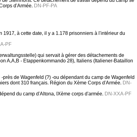
e de Steinhorst. Ce détachement de travail dépend du camp se
 Corps d'Armée.
DN-PF-PA
17, à cette date, il y a 1.178 prisonniers à l'intérieur du
A-PF
(verwaltungsstelle) qui servait à gérer des détachements de
n A,A,B - Etappenkommando 28), Italiens (Italiener-Bataillon
re -près de Wagenfeld (?) -ou dépendant du camp de Wagenfeld
sonniers dont 310 français. Région du Xème Corps d'Armée.
DN-
tz, dépend du camp d'Altona, IXème corps d'armée.
DN-XXA-PF