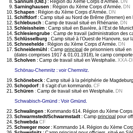
Sannum (Old.)
: Région du Xème Corps d'Armée.
DN
Sarninghausen
: Région du Xème Corps d'Armée.
DN
Schapen
: Région du Xème Corps d'Armée.
DN
Schiffdorf
: Camp situé au Nord de Brême (Bremen) en 
Schlebusch
: Camp de travail situé en Rhénanie.
DN
Schleissheim
: Camp situé en Bavière, à l'Est de Muni
Schlesiengrube
: Camp de travail (administration des c
Schlüsselburg
: Camp situé à l'Ouest de Hanovre, sur 
Schneehelde
:
Région du Xème Corps d'Armée.
DN
Schneidemühl
: Camp
principal
de prisonniers situé en
(dates comprises 1917 & 01.01.1918), le camp comporte
Scholven
: Camp de travail situé en Westphalie.
XXA-D
Schönau-Chemnitz : voir Chemnitz.
Schönebeck
: Camp situé à la périphérie de Magdebur
Schopdorf
: Il s'agit d'un kommando.
CF
Schüren
:
Camp de travail situé en Westphalie.
DN
Schwabisch-Gmünd : Voir Gmünd.
Schwalingen
: Kommando 614. Région du Xème Corps 
Schwarmstedt/Schwarmstadt
: Camp
principal
pour of
Schwebda
CF
Schweger moor
: Kommando 14. Région du Xème Corp
Schweidnitz
: Camp
principal
pour officiers, situé en Sil