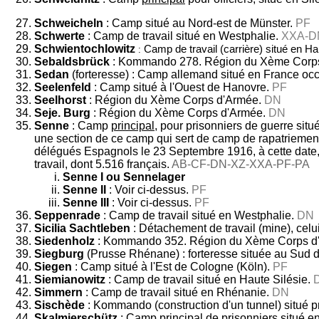
Schweicheln
: Camp situé au Nord-est de Münster.
PF
Schwerte
: Camp de travail situé en Westphalie.
XXA-D
Schwientochlowitz
Camp de travail (carrière) situé en Ha
:
Sebaldsbrück
: Kommando 278. Région du Xème Corps
Sedan
(forteresse) : Camp allemand situé en France oc
Seelenfeld
: Camp situé à l'Ouest de Hanovre.
PF
Seelhorst
: Région du Xème Corps d'Armée.
DN
Seje. Burg
: Région du Xème Corps d'Armée.
DN
Senne
: Camp
principal
, pour prisonniers de guerre situ
une section de ce camp qui sert de camp de rapatriement 
délégués Espagnols le 23 Septembre 1916, à cette date, i
travail, dont 5.516 français.
AB-CF-DN-XZ-XXA-PF-PA
Senne I ou Sennelager
Senne II
: Voir ci-dessus.
PF
Senne III
: Voir ci-dessus.
PF
Seppenrade
: Camp de travail situé en Westphalie.
DN
Sicilia Sachtleben
: Détachement de travail (mine), celu
Siedenholz
: Kommando 352. Région du Xème Corps d
Siegburg
(Prusse Rhénane) : forteresse située au Sud d
Siegen
: Camp situé à l'Est de Cologne (Köln).
PF
Siemianowitz
: Camp de travail situé en Haute Silésie.
Simmern
: Camp de travail situé en Rhénanie.
DN
Sischède
: Kommando (construction d'un tunnel) situé p
Skalmierschütz
: Camp
principal
de prisonniers situé 