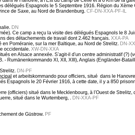
dans le Hanovre, à l'Est du camp de Celle et à 6 Km de la gar
e des délégués Espagnols le 5 Septembre 1916. Région du Xème
ovince de Saxe, au Nord de Brandenburg.
CF-DN-XXA-PF-IL
halie.
DN
ée). Ce camp a reçu la visite des délégués Espagnols le 8 Juin 19
ans des détachements de travail dont 2.462 français.
XXA-PA
ué en Poméranie, sur la mer Baltique, au Nord de Strelitz.
DN-XX
se occidentale.
XW-DN-XXA
tués en Alsace annexée. S'agit-il d'un centre administratif (?) 
 - Rumänenkommando XI, XII, XIII), Anglais (Engländer-Bataillo
trelitz.
DN-PF
ncipal
et arbeitskommando pour officiers, situé dans le Hanov
gués Espagnols le 20 Février 1916, à cette date, il y a 850 pri
rre (officiers) situé dans le Mecklenbourg, à l'Ouest de Streli
uerre, situé dans le Wurtemberg, .
DN-XXA-PF
achement de Güstrow.
PF