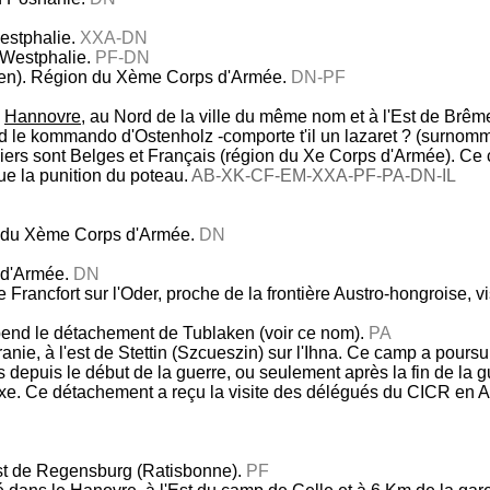
Westphalie.
XXA-DN
n Westphalie.
PF-DN
men). Région du Xème Corps d'Armée.
DN-PF
e
Hannovre
, au Nord de la ville du même nom et à l'Est de Brê
 le kommando d'Ostenholz -comporte t'il un lazaret ? (surnomm
nniers sont Belges et Français (région du Xe Corps d'Armée). C
ue la punition du poteau.
AB-XK-CF-EM-XXA-PF-PA-DN-IL
 du Xème Corps d'Armée.
DN
d'Armée.
DN
 Francfort sur l'Oder, proche de la frontière Austro-hongroise, v
pend le détachement de Tublaken (voir ce nom).
PA
nie, à l'est de Stettin (Szcueszin) sur l'Ihna. Ce camp a poursu
s depuis le début de la guerre, ou seulement après la fin de la g
axe. Ce détachement a reçu la visite des délégués du CICR en A
Est de Regensburg (Ratisbonne).
PF