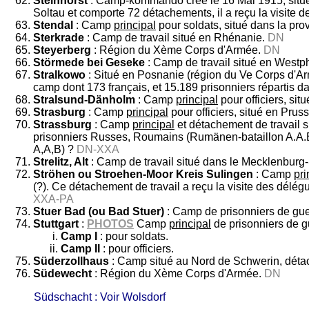
Steinhorst
: Camp-kommando créé le 16 Mai 1915, situé 
Soltau et comporte 72 détachements, il a reçu la visit
Stendal
: Camp
principal
pour soldats, situé dans la pr
Sterkrade
: Camp de travail situé en Rhénanie.
DN
Steyerberg
: Région du Xème Corps d'Armée.
DN
Störmede bei Geseke
: Camp de travail situé en Westp
Stralkowo
: Situé en Posnanie (région du Ve Corps d'Arm
camp dont 173 français, et 15.189 prisonniers répartis d
Stralsund-Dänholm
: Camp
principal
pour officiers, sit
Strasburg
: Camp
principal
pour officiers, situé en Prus
Strassburg
: Camp
principal
et détachement de travail si
prisonniers Russes, Roumains (Rumänen-bataillon A.A.B.
A,A,B) ?
DN-XXA
Strelitz, Alt
: Camp de travail situé dans le Mecklenburg-S
Ströhen ou Stroehen-Moor Kreis Sulingen
: Camp
pri
(?). Ce détachement de travail a reçu la visite des délé
XXA-PA
Stuer Bad (ou Bad Stuer)
: Camp de prisonniers de gue
Stuttgart
:
PHOTOS
Camp
principal
de prisonniers de g
Camp I
: pour soldats.
Camp II
: pour officiers.
Süderzollhaus
: Camp situé au Nord de Schwerin, dét
Südewecht
:
Région du Xème Corps d'Armée.
DN
Südschacht : Voir Wolsdorf