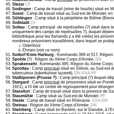
Slezar
CF
Sodingen
: Camp de travail (mine de houille) situé en 
Soest
: Camp de travail situé au Sud-est de Münster, e
Söhlingen
: Camp situé à la périphérie de Brême (Bre
Sollstadt
CF
Soltau
: Camp principal -de représailles (?) situé dans l
uniquement des camps de représailles ?), duquel dépend
bibliothèque pour les flamands y a été créée) les priso
nombreux prisonniers travaillèrent, dans lequel se pratiq
Ostenholz
Ehmen (voir ce nom)
Sottorf Kreis Harburg
: Kommando 389 et 517. Région
Spohle
(?) : Région du Xème Corps d'Armée.
DN
Sprakensehl
: Kommando 395. Région du Xème Corps 
Sprottau
: Camp
principal
situé en Silésie, au Sud-est de
tuberculeux (tuberkulose lazarett).
DN-XXA-PF
Stallüponen (Prusse ?)
: Camp principal (?) duquel dé
Stargard
: Camp
principal
de prisonniers situé en Poméra
1921), a t'il été un centre de regroupement pour étranger
Stassfurt
: Camp de travail situé dans la province de S
Staumühle
: Camp situé au Sud-est de Münster.
PF
Steele
: Camp de travail situé en Rhénanie.
XXA-DN
Steinau
: Région du Xème Corps d'Armée.
DN
Steinberg
: Camp situé en Bavière, sur le Danube, à l'