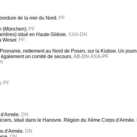
bordure de la mer du Nord.
PF
ch (München).
PF
arrières) situé en Haute-Silésie.
XXA-DN
la Weser.
PF
 Posnanie, nettement au Nord de Posen, sur la Küdow. Un journa
 également un comité de secours.
AB-DN-XXA-PF
N
g.
PF
d'Armée.
DN
ficiers, situé dans le Hanovre. Région du Xème Corps d'Armée.
s d'Armée.
DN
ésie.
DN