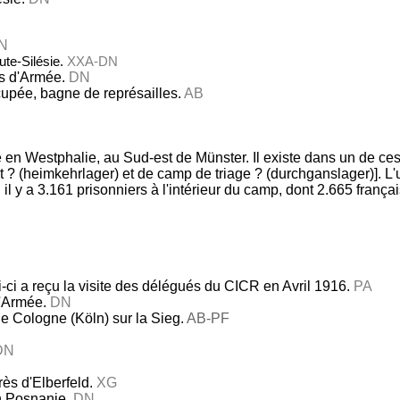
N
ute-Silésie.
XXA-DN
 d'Armée.
DN
cupée, bagne de représailles.
AB
é en Westphalie, au Sud-est de Münster. Il existe dans un de ces 
? (heimkehrlager) et de camp de triage ? (durchganslager)]. L'u
l y a 3.161 prisonniers à l'intérieur du camp, dont 2.665 frança
i-ci a reçu la visite des délégués du CICR en Avril 1916.
PA
'Armée.
DN
e Cologne (Köln) sur la Sieg.
AB-PF
DN
rès d'Elberfeld.
XG
en Posnanie.
DN