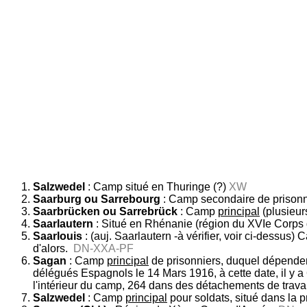
Salzwedel
: Camp situé en Thuringe (?)
XW
Saarburg ou Sarrebourg
: Camp secondaire de prisonnie
Saarbrücken ou Sarrebrück
: Camp
principal
(plusieur
Saarlautern
: Situé en Rhénanie (région du XVIe Corps
Saarlouis
: (auj. Saarlautern -à vérifier, voir ci-dessus)
d'alors.
DN-XXA-PF
Sagan
: Camp
principal
de prisonniers, duquel dépendent
délégués Espagnols le 14 Mars 1916, à cette date, il y a 6
l'intérieur du camp, 264 dans des détachements de travail 
Salzwedel
: Camp
principal
pour soldats, situé dans la